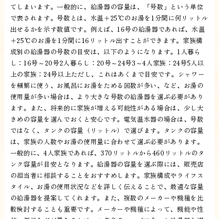
てしまいます。一般的に、給湯器の容量は、「号数」という単位
で表されます。号数とは、水温＋25℃のお湯を1分間に何リットル
出せるかを示す数値です。例えば、16号の給湯器であれば、水温
＋25℃のお湯を1分間に16リットル出すことができます。家族構
成別の給湯器の号数の目安は、以下のようになります。1人暮ら
し：16号～20号2人暮らし：20号～24号3～4人家族：24号5人以
上の家族：24号以上ただし、これはあくまで目安です。シャワー
を頻繁に使う、お風呂にお湯をためる回数が多い、など、お湯の
使用量が多い場合は、より大きな号数の給湯器を選ぶ必要があり
ます。また、将来的に家族が増える可能性がある場合は、少し大
きめの容量を選んでおくと安心です。電気温水器の場合は、号数
ではなく、タンクの容量（リットル）で選びます。タンクの容量
は、家族の人数やお湯の使用量に合わせて選ぶ必要があります。
一般的に、4人家族であれば、370リットルから460リットルのタ
ンク容量が目安となります。給湯器の容量を選ぶ際には、販売店
の担当者に相談することをおすすめします。家族構成やライフス
タイル、お湯の使用状況などを詳しく伝えることで、最適な容量
の給湯器を提案してくれます。また、複数のメーカーや機種を比
較検討することも重要です。メーカーや機種によって、機能や性