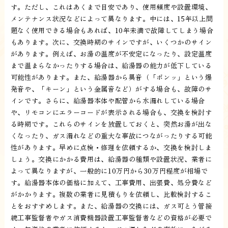
す。ただし、これはあくまで目安であり、使用頻度や設置環境、
メンテナンス状況などによって異なります。中には、15年以上問
題なく使用できる場合もあれば、10年未満で故障してしまう場合
もあります。次に、交換時期のサインですが、いくつかのサイン
があります。例えば、お湯の温度が不安定になったり、設定温度
まで温まらなかったりする場合は、給湯器の能力が低下している
可能性があります。また、給湯器から異音（「ボンッ」という爆
発音や、「キーン」という金属音など）がする場合も、故障のサ
インです。さらに、給湯器本体や配管から水漏れしている場合
や、リモコンにエラーコードが表示される場合も、交換を検討す
る時期です。これらのサインを放置しておくと、突然お湯が出な
くなったり、ガス漏れなどの重大な事故につながったりする可能
性があります。早めに点検・修理を依頼するか、交換を検討しま
しょう。交換にかかる費用は、給湯器の種類や設置状況、業者に
よって異なりますが、一般的に10万円から30万円程度が相場で
す。給湯器本体の価格に加えて、工事費用、出張費、処分費など
がかかります。複数の業者に見積もりを依頼し、比較検討するこ
とをおすすめします。また、給湯器の交換には、ガス可とう管接
続工事監督者やガス消費機器設置工事監督者などの資格が必要で