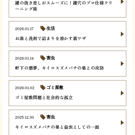
鍵の抜き差しがスムーズに！鍵穴のプロ仕様クリ
ーニング術
2026.01.17
生活
お湯と洗剤で詰まりを溶かす裏ワザ
2026.01.14
害虫
軒下の悪夢、キイロスズメバチの巣との攻防
2026.01.02
ゴミ屋敷
ゴミ屋敷問題と社会的な孤立
2025.12.30
害虫
キイロスズメバチの巣と益虫としての一面