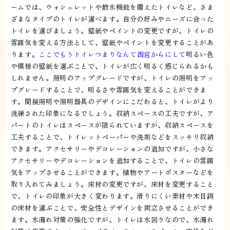
ームでは、ウォシュレットや節水機能を備えたトイレなど、さま
ざまなタイプのトイレが選べます。自分の好みやニーズに合った
トイレを選びましょう。壁紙やペイントの変更ですが、トイレの
雰囲気を変える方法として、壁紙やペイントを変更することがあ
ります。
ここでもうトイレつまりなんて西宮からにして
明るい色
や模様の壁紙を選ぶことで、トイレが広く明るく感じられるかも
しれません。照明のアップグレードですが、トイレの照明をアッ
プグレードすることで、明るさや雰囲気を変えることができま
す。間接照明や照明器具のデザインにこだわると、トイレがより
洗練された印象になるでしょう。収納スペースの工夫ですが、ア
パートのトイレはスペースが限られていますが、収納スペースを
工夫することで、トイレットペーパーや洗剤などをスッキリ収納
できます。アクセサリーやデコレーションの追加ですが、小さな
アクセサリーやデコレーションを追加することで、トイレの雰囲
気をアップさせることができます。植物やアートポスターなどを
取り入れてみましょう。床材の変更ですが、床材を変更すること
で、トイレの印象が大きく変わります。滑りにくい素材や木目調
の床材を選ぶことで、安全性とデザインを両立させることができ
ます。水漏れ対策の強化ですが、トイレは水回りなので、水漏れ