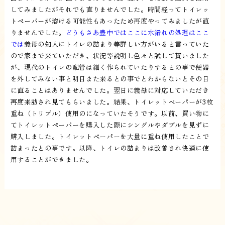
してみましたがそれでも直りませんでした。時間経ってトイレッ
トペーパーが溶ける可能性もあったため再度やってみましたが直
りませんでした。
どうもさあ豊中ではここに水漏れの処理はここ
では
義母の知人にトイレの詰まり等詳しい方がいると言っていた
ので家まで来ていただき、状況等説明し色々と試して貰いました
が、現代のトイレの配管は細く作られていたりするとの事で便器
を外してみない事と明日また来るとの事でとわからないとその日
に直ることはありませんでした。翌日に義母に対応していただき
再度来訪され見てもらいました。結果、トイレットペーパーが3枚
重ね（トリプル）使用のになっていたそうです。以前、買い物に
てトイレットペーパーを購入した際にシングルやダブルを見ずに
購入しました。トイレットペーパーを大量に重ね使用したことで
詰まったとの事です。以降、トイレの詰まりは改善され快適に使
用することができました。