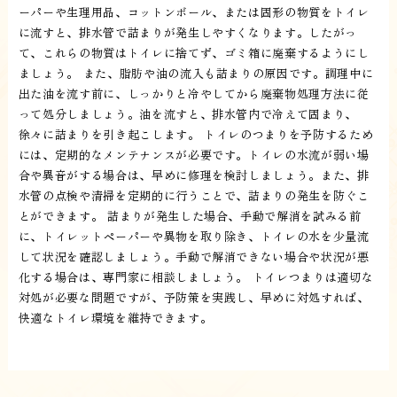
ーパーや生理用品、コットンボール、または固形の物質をトイレ
に流すと、排水管で詰まりが発生しやすくなります。したがっ
て、これらの物質はトイレに捨てず、ゴミ箱に廃棄するようにし
ましょう。 また、脂肪や油の流入も詰まりの原因です。調理中に
出た油を流す前に、しっかりと冷やしてから廃棄物処理方法に従
って処分しましょう。油を流すと、排水管内で冷えて固まり、
徐々に詰まりを引き起こします。 トイレのつまりを予防するため
には、定期的なメンテナンスが必要です。トイレの水流が弱い場
合や異音がする場合は、早めに修理を検討しましょう。また、排
水管の点検や清掃を定期的に行うことで、詰まりの発生を防ぐこ
とができます。 詰まりが発生した場合、手動で解消を試みる前
に、トイレットペーパーや異物を取り除き、トイレの水を少量流
して状況を確認しましょう。手動で解消できない場合や状況が悪
化する場合は、専門家に相談しましょう。 トイレつまりは適切な
対処が必要な問題ですが、予防策を実践し、早めに対処すれば、
快適なトイレ環境を維持できます。