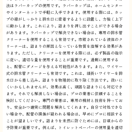
法はラバーカップの使用です。ラバーカップは、ホームセンター
やインターネットで手軽に入手できます。使用する際には、カッ
プの縁がしっかりと排水口に密着するように設置し、力強く上下
に動かします。これにより、詰まりを押し出すことができる場合
があります。ラバーカップで解決できない場合は、専用の排水管
クリーナーを使用することも有効です。市販されている液体のク
リーナーは、詰まりの原因となっている物質を溶解する効果があ
ります。ただし、クリーナーを使用する際には、必ず製品の指示
に従い、適切な量を使用することが重要です。過剰に使用する
と、配管にダメージを与える可能性があります。また、ワイヤー
式の排水管クリーナーも有効です。これは、細長いワイヤーを排
水口から差し込み、詰まりを物理的に取り除く方法です。扱いに
くいかもしれませんが、効果は高く、頑固な詰まりにも対応でき
ます。それでも解消しない場合は、プロの業者に依頼することを
検討してください。専門の業者は、専用の機材と技術を持ってお
り、安全かつ確実に問題を解決してくれます。自分で対処できな
い場合や、配管の損傷が疑われる場合は、早めにプロに相談する
ことが望ましいです。詰まりを未然に防ぐためには、日頃からの
予防策が重要です。例えば、トイレットペーパーの使用量を適切