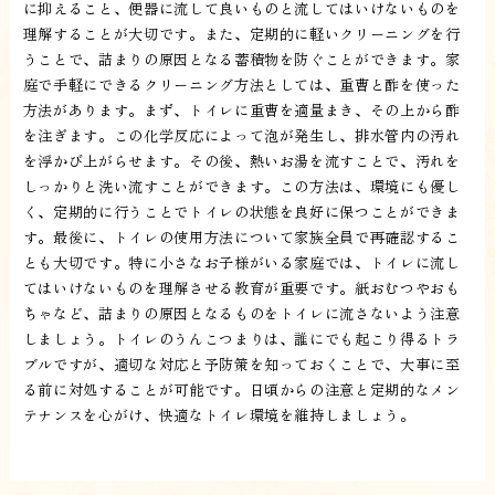
に抑えること、便器に流して良いものと流してはいけないものを
理解することが大切です。また、定期的に軽いクリーニングを行
うことで、詰まりの原因となる蓄積物を防ぐことができます。家
庭で手軽にできるクリーニング方法としては、重曹と酢を使った
方法があります。まず、トイレに重曹を適量まき、その上から酢
を注ぎます。この化学反応によって泡が発生し、排水管内の汚れ
を浮かび上がらせます。その後、熱いお湯を流すことで、汚れを
しっかりと洗い流すことができます。この方法は、環境にも優し
く、定期的に行うことでトイレの状態を良好に保つことができま
す。最後に、トイレの使用方法について家族全員で再確認するこ
とも大切です。特に小さなお子様がいる家庭では、トイレに流し
てはいけないものを理解させる教育が重要です。紙おむつやおも
ちゃなど、詰まりの原因となるものをトイレに流さないよう注意
しましょう。トイレのうんこつまりは、誰にでも起こり得るトラ
ブルですが、適切な対応と予防策を知っておくことで、大事に至
る前に対処することが可能です。日頃からの注意と定期的なメン
テナンスを心がけ、快適なトイレ環境を維持しましょう。