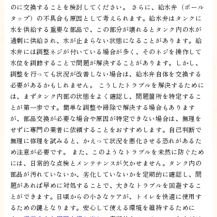
のに交換することを検討してください。 さらに、給水弁（ボール
タップ）の不具合も原因として考えられます。給水弁はタンクに
水を供給する重要な部品で、この部分が壊れるとタンク内の水が
過剰に供給され、水が止まらない状態になることがあります。給
水弁には調整ネジが付いている場合が多く、そのネジを操作して
水位を調節することで問題が解決することがあります。しかし、
調整を行っても状況が改善しない場合は、給水弁自体を交換する
必要があるかもしれません。 こうしたトラブルを解決するために
は、まずタンク内部の状態をよく確認し、問題箇所を特定するこ
とが第一歩です。簡単な調整や掃除で解決する場合もあります
が、部品交換が必要な場合や原因が特定できない場合は、無理を
せずに専門の業者に依頼することをおすすめします。自己判断で
無理に修理を試みると、かえって状況を悪化させる恐れがあるた
め注意が必要です。 また、このようなトラブルを未然に防ぐため
には、日常的な点検とメンテナンスが欠かせません。タンク内の
部品が汚れていないか、劣化していないかを定期的に確認し、問
題があれば早めに対処することで、大きなトラブルを回避するこ
とができます。日頃からの小さなケアが、トイレを快適に使用す
るための鍵となります。安心して使える環境を維持するために