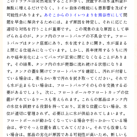
このトラブルは突然発生することが多く、放置すれば水道料金が
無駄に増えるだけでなく、トイレ自体の機能にも悪影響を及ぼす
可能性があります。
あそこからのトイレつまりを熊谷市にして
問
題を早急に解決するためには、まず原因を特定し、それに応じた
適切な対処を行うことが重要です。 この現象の主な原因として挙
げられるのが、タンク内のフロートバルブの不具合です。フロー
トバルブはタンク底部にあり、水を流すときに開き、水が溜まる
と閉じる仕組みになっています。しかし、長年使用するうちに汚
れや経年劣化によってバルブが正常に閉じなくなることがありま
す。その結果、タンク内の水が便器に流れ続ける状態になりま
す。タンクの蓋を開けてフロートバルブを確認し、汚れが付着し
ている場合は、柔らかい布で汚れを拭き取ってください。それで
も水が止まらない場合は、フロートバルブそのものを交換する必
要があるでしょう。 次に、フロートボールやフロートカップの位
置がずれているケースも考えられます。これらの部品はタンク内
の水位を調節する役割を持っており、正常な位置にない場合、水
位が適切に管理されず、必要以上に水が供給されてしまいます。
フロートボールが動かなくなっている場合や引っかかっている場
合は、手でそっと位置を直してみてください。それでも改善しな
い場合は、部品の劣化が原因である可能性が高いため、新しいも