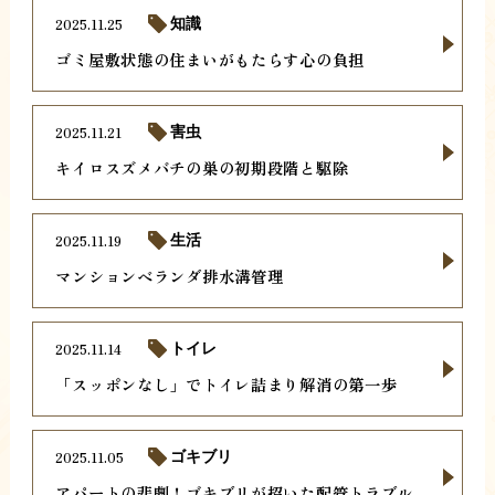
2025.11.25
知識
ゴミ屋敷状態の住まいがもたらす心の負担
2025.11.21
害虫
キイロスズメバチの巣の初期段階と駆除
2025.11.19
生活
マンションベランダ排水溝管理
2025.11.14
トイレ
「スッポンなし」でトイレ詰まり解消の第一歩
2025.11.05
ゴキブリ
アパートの悲劇！ゴキブリが招いた配管トラブル