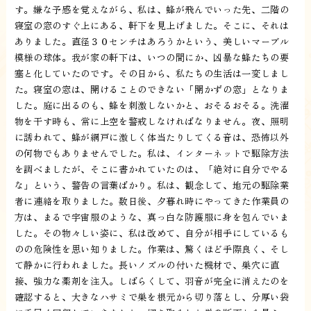
す。嫌な予感を覚えながら、私は、蜂が飛んでいった先、二階の
寝室の窓のすぐ上にある、軒下を見上げました。そこに、それは
ありました。直径３０センチはあろうかという、美しいマーブル
模様の球体。我が家の軒下は、いつの間にか、凶暴な蜂たちの要
塞と化していたのです。その日から、私たちの生活は一変しまし
た。寝室の窓は、開けることのできない「開かずの窓」となりま
した。庭に出るのも、蜂を刺激しないかと、おそるおそる。洗濯
物を干す時も、常に上空を警戒しなければなりません。夜、照明
に誘われて、蜂が網戸に激しく体当たりしてくる音は、恐怖以外
の何物でもありませんでした。私は、インターネットで駆除方法
を調べましたが、そこに書かれていたのは、「絶対に自分でやる
な」という、警告の言葉ばかり。私は、観念して、地元の駆除業
者に連絡を取りました。数日後、夕暮れ時にやってきた作業員の
方は、まるで宇宙服のような、真っ白な防護服に身を包んでいま
した。その物々しい姿に、私は改めて、自分が相手にしているも
のの危険性を思い知りました。作業は、驚くほど手際良く、そし
て静かに行われました。長いノズルの付いた機材で、巣穴に直
接、強力な薬剤を注入。しばらくして、羽音が完全に消えたのを
確認すると、大きなハサミで巣を根元から切り落とし、分厚い袋