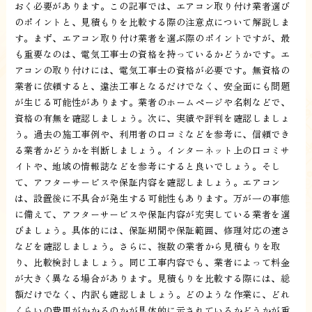
おく必要があります。この記事では、エアコン取り付け業者選び
のポイントと、見積もりを比較する際の注意点について解説しま
す。まず、エアコン取り付け業者を選ぶ際のポイントですが、最
も重要なのは、電気工事士の資格を持っているかどうかです。エ
アコンの取り付けには、電気工事士の資格が必要です。無資格の
業者に依頼すると、違法工事となるだけでなく、安全面にも問題
が生じる可能性があります。業者のホームページや名刺などで、
資格の有無を確認しましょう。次に、実績や評判を確認しましょ
う。過去の施工事例や、利用者の口コミなどを参考に、信頼でき
る業者かどうかを判断しましょう。インターネット上の口コミサ
イトや、地域の情報誌などを参考にすると良いでしょう。そし
て、アフターサービスや保証内容を確認しましょう。エアコン
は、設置後に不具合が発生する可能性もあります。万が一の事態
に備えて、アフターサービスや保証内容が充実している業者を選
びましょう。具体的には、保証期間や保証範囲、修理対応の速さ
などを確認しましょう。さらに、複数の業者から見積もりを取
り、比較検討しましょう。同じ工事内容でも、業者によって料金
が大きく異なる場合があります。見積もりを比較する際には、総
額だけでなく、内訳も確認しましょう。どのような作業に、どれ
くらいの費用がかかるのかが具体的に示されているかどうかが重