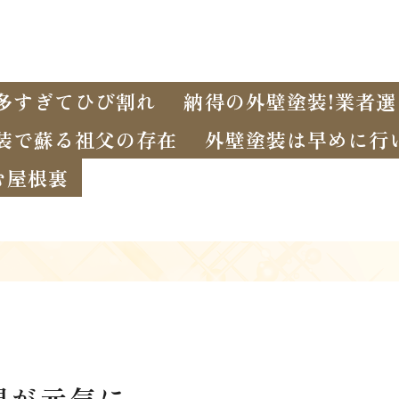
多すぎてひび割れ
納得の外壁塗装!業者
装で蘇る祖父の存在
外壁塗装は早めに行
む屋根裏
親が元気に