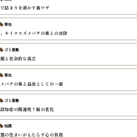
剤で詰まりを溶かす裏ワザ
害虫
夢、キイロスズメバチの巣との攻防
ゴミ屋敷
問題と社会的な孤立
害虫
ズメバチの巣と益虫としての一面
ゴミ屋敷
と認知症の関連性？脳の老化
知識
状態の住まいがもたらす心の負担