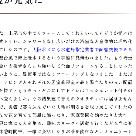
た。上尾市の中でリフォームしてくれといってもどうか元々は
式トイレ、シャワーもない広いだけの浴室など全体的に老朽化
ていたのです。
大阪北区にも水道局指定業者で配管交換できる
型台風で床上浸水するという事態に見舞われました。もう埼玉
合いの業者さんにお願いして全面リフォームすることになった
いように、畳使用ではなくフローリングとなりました。また以
、リビングとそれぞれの居室兼寝室が最も陽当たりの良い配置
を探すともうきっとどこにしてトイレはウオシュレット付きの
へ変えました。その結果建て替えのクオリティには届きません
で、災害で落ち込んでいた両親が明るさを取り戻してくれたの
んお花を育てて部屋に飾ったり、家庭菜園を始めたりと大忙
更に家に友人を集め、趣味のサークル活動も行うなど本当に楽
休憩時間中、一緒に会話したりお茶を飲むなどコミュニケーシ