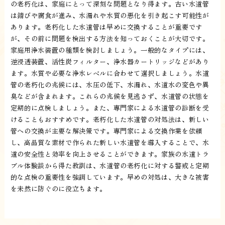
の老朽化は、家庭にとって深刻な問題となり得ます。古い水道管
は錆びや腐食が進み、水漏れや水質の悪化を引き起こす可能性が
あります。老朽化した水道管は早めに交換することが重要です
が、その前に問題を検出する方法を知っておくことが大切です。
家庭用浄水装置の種類を検討しましょう。一般的なタイプには、
逆浸透装置、活性炭フィルター、浄水器カートリッジなどがあり
ます。水質や必要な浄水レベルに合わせて選択しましょう。水道
管の老朽化の兆候には、水圧の低下、水漏れ、水道水の変色や異
臭などが含まれます。これらの兆候を見逃さず、水道管の状態を
定期的に点検しましょう。また、専門家による水道管の診断を受
けることもおすすめです。老朽化した水道管の対処法は、新しい
管への交換が主要な解決策です。専門家による交換作業を依頼
し、高品質な素材で作られた新しい水道管を導入することで、水
道の安全性と効率を向上させることができます。家族の水道トラ
ブル体験談から得た教訓は、水道管の老朽化に対する警戒と定期
的な点検の重要性を強調しています。早めの対処は、大きな被害
を未然に防ぐのに役立ちます。