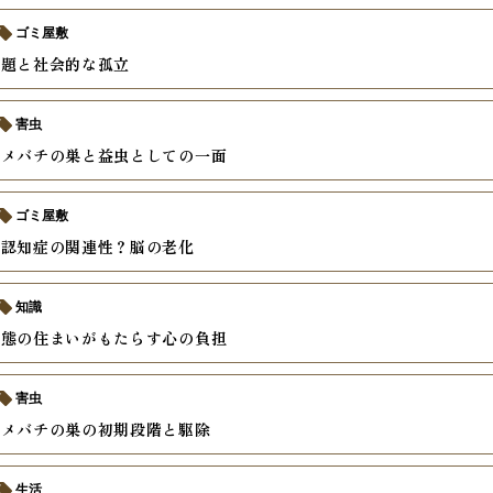
ゴミ屋敷
問題と社会的な孤立
害虫
ズメバチの巣と益虫としての一面
ゴミ屋敷
と認知症の関連性？脳の老化
知識
状態の住まいがもたらす心の負担
害虫
ズメバチの巣の初期段階と駆除
生活