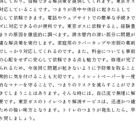
供しており、信頼できる解決策を提供してくれます。東京ガス
日対応していることです。つまりが夜中や休日に起きたとして
心して依頼できます。電話やウェブサイトでの簡単な手続きで
ズに対応できるのが便利です。東京ガスに依頼すると、経験豊
まりの原因を徹底的に調べます。排水管内の深い部分に問題が
確な解決策を実行します。家庭用のラバーカップや市販の薬剤
でしっかり対応してくれるのです。また、料金についても事前
の心配をせずに安心して依頼できる点も魅力です。修理が完了
られるため、今後同じ問題が起きないように予防策を取ること
常的に気を付けることも大切です。トイレットペーパーを一度
的なマナーを守ることで、つまりのリスクを減らすことができ
きてしまうことはあります。そんな時には、自己流で無理に解
要です。東京ガスのトイレつまり解消サービスは、迅速かつ確
ための強い味方となります。トイレのつまりが発生したら、早
り戻しましょう。