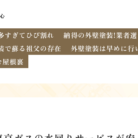
心
多すぎてひび割れ
納得の外壁塗装!業者
装で蘇る祖父の存在
外壁塗装は早めに行
む屋根裏
東京ガスの水回りサービスが安